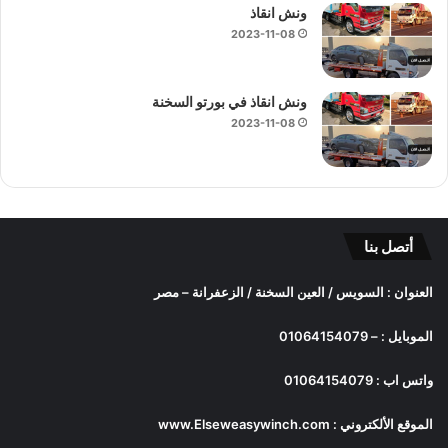
ونش انقاذ
2023-11-08
ونش انقاذ في بورتو السخنة
2023-11-08
أتصل بنا
العنوان : السويس / العين السخنة / الزعفرانة – مصر
الموبايل :
–
01064154079
واتس اب :
01064154079
الموقع الألكتروني :
www.Elseweasywinch.com